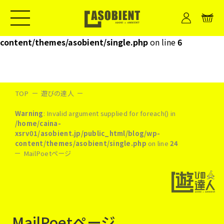
Warning
: Invalid argument supplied for foreach() in
/home/caina-xsrv01/asobient.jp/public_html/blog/wp-
content/themes/asobient/single.php
on line
6
TOP
遊びの達人
Warning
: Invalid argument supplied for foreach() in
/home/caina-
xsrv01/asobient.jp/public_html/blog/wp-
content/themes/asobient/single.php
on line
24
MailPoetページ
MailPoetページ